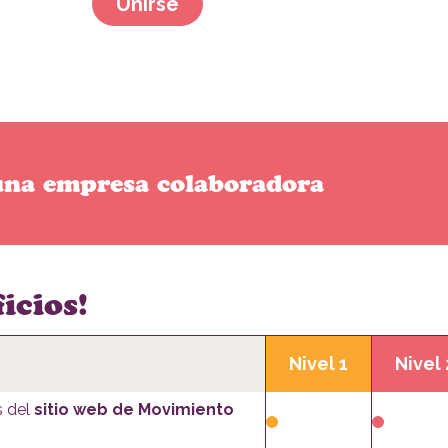
Unirse
una empresa colaboradora
icios!
Nivel 1
Nivel 
s del
sitio web de Movimiento