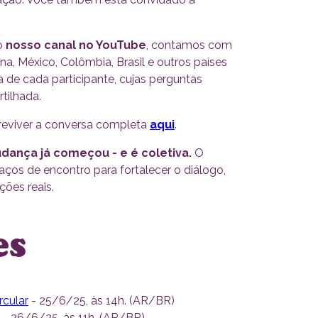
lo
nosso canal no YouTube
, contamos com
a, México, Colômbia, Brasil e outros países
de cada participante, cujas perguntas
tilhada.
 reviver a conversa completa
aqui
.
dança já começou - e é coletiva.
O
os de encontro para fortalecer o diálogo,
ções reais.
es
cular
- 25/6/25, às 14h. (AR/BR)
- 26/6/25, às 11h. (AR/BR)