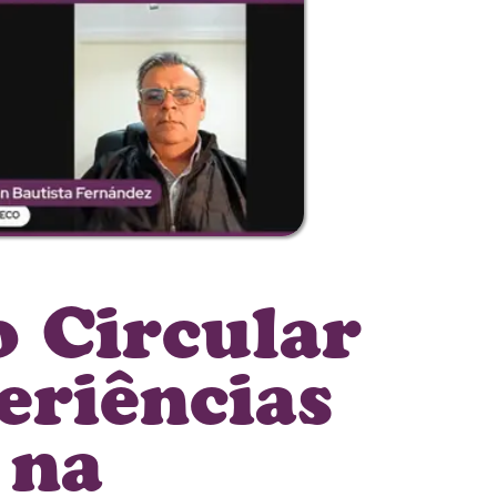
o Circular
eriências
 na