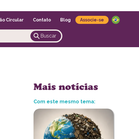
Português
ão Circular
Contato
Blog
Associe-se
Buscar
Mais notícias
Com este mesmo tema: