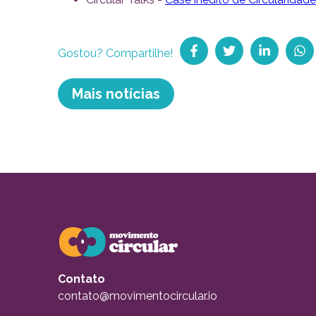
Gostou? Compartilhe!
Compartilhar no Fac
Tweetar
Comparti
Co
Mais notícias
Contato
contato@movimentocircular.io